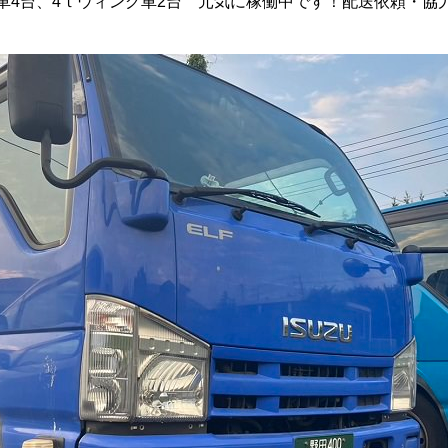
平車4台、4ｔウィング車2台 元気に稼働中です！配送依頼・協